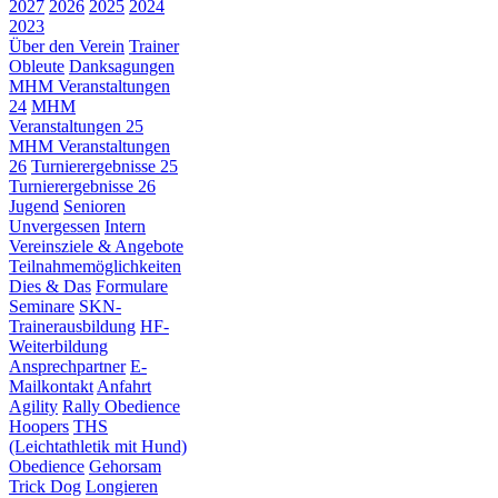
2027
2026
2025
2024
2023
Über den Verein
Trainer
Obleute
Danksagungen
MHM Veranstaltungen
24
MHM
Veranstaltungen 25
MHM Veranstaltungen
26
Turnierergebnisse 25
Turnierergebnisse 26
Jugend
Senioren
Unvergessen
Intern
Vereinsziele & Angebote
Teilnahmemöglichkeiten
Dies & Das
Formulare
Seminare
SKN-
Trainerausbildung
HF-
Weiterbildung
Ansprechpartner
E-
Mailkontakt
Anfahrt
Agility
Rally Obedience
Hoopers
THS
(Leichtathletik mit Hund)
Obedience
Gehorsam
Trick Dog
Longieren