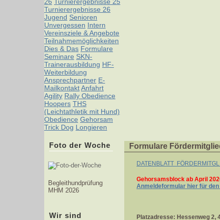
26
Turnierergebnisse 25
Turnierergebnisse 26
Jugend
Senioren
Unvergessen
Intern
Vereinsziele & Angebote
Teilnahmemöglichkeiten
Dies & Das
Formulare
Seminare
SKN-
Trainerausbildung
HF-
Weiterbildung
Ansprechpartner
E-
Mailkontakt
Anfahrt
Agility
Rally Obedience
Hoopers
THS
(Leichtathletik mit Hund)
Obedience
Gehorsam
Trick Dog
Longieren
Foto der Woche
Formulare Fördermitglie
DATENBLATT FÖRDERMITGL
Gehorsamsblock ab April 202
Begleithundprüfung
Anmeldeformular hier für den
MHM 2026
Wir sind
Platzadresse: Hessenweg 2, 