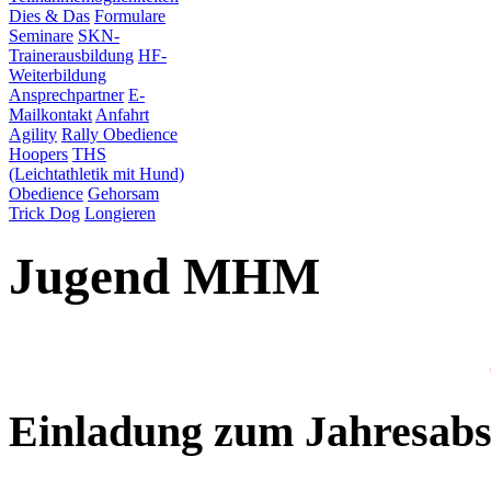
Dies & Das
Formulare
Seminare
SKN-
Trainerausbildung
HF-
Weiterbildung
Ansprechpartner
E-
Mailkontakt
Anfahrt
Agility
Rally Obedience
Hoopers
THS
(Leichtathletik mit Hund)
Obedience
Gehorsam
Trick Dog
Longieren
Jugend MHM
Einladung zum Jahresabs